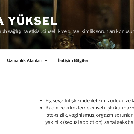
A YÜKSEL
uh sağlığına etkisi, cinsellik ve cinsel kimlik sorunları konus
Uzmanlık Alanları
İletişim Bilgileri
Eş, sevgili ilişkisinde iletişim zorluğu v
Kadın ve erkeklerde cinsel ilişki kurma v
isteksizlik, vaginismus, orgazm sorunları
yakınlık (sexual addiction), sanal seks bağ