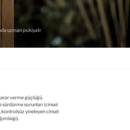
unda uzman psikiyatr
e karar verme güçlüğü.
e sürdürme sorunları (cinsel
, kontrolsüz yineleyen cinsel
ımlılığı).