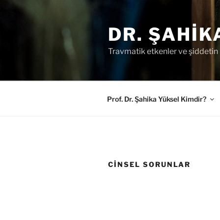
İçeriğe
geç
DR. ŞAHIK
Travmatik etkenler ve şiddetin r
Prof. Dr. Şahika Yüksel Kimdir?
CINSEL SORUNLAR