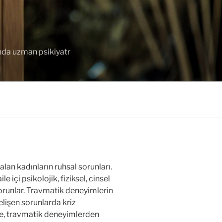
unda uzman psikiyatr
alan kadınların ruhsal sorunları.
e içi psikolojik, fiziksel, cinsel
sorunlar. Travmatik deneyimlerin
elişen sorunlarda kriz
e, travmatik deneyimlerden