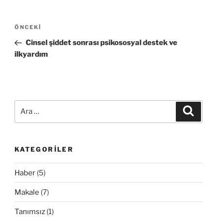
Yazı
Önceki
ÖNCEKI
dolaşımı
Yazı
Cinsel şiddet sonrası psikososyal destek ve
ilkyardım
Ara:
Ara
KATEGORILER
Haber
(5)
Makale
(7)
Tanımsız
(1)