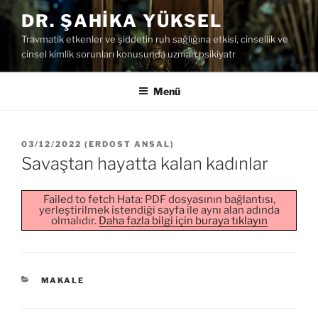
İçeriğe
DR. ŞAHIKA YÜKSEL
geç
Travmatik etkenler ve şiddetin ruh sağlığına etkisi, cinsellik ve
cinsel kimlik sorunları konusunda uzman psikiyatr
Menü
YAYIM
03/12/2022
(
ERDOST ANSAL
)
TARIHI
Savaştan hayatta kalan kadınlar
Failed to fetch Hata: PDF dosyasının bağlantısı,
yerleştirilmek istendiği sayfa ile aynı alan adında
olmalıdır.
Daha fazla bilgi için buraya tıklayın
KATEGORILER
MAKALE